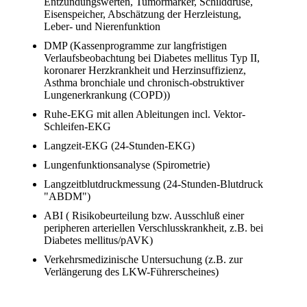
Entzündungswerten, Tumormarker, Schilddrüse,
Eisenspeicher, Abschätzung der Herzleistung,
Leber- und Nierenfunktion
DMP (Kassenprogramme zur langfristigen
Verlaufsbeobachtung bei Diabetes mellitus Typ II,
koronarer Herzkrankheit und Herzinsuffizienz,
Asthma bronchiale und chronisch-obstruktiver
Lungenerkrankung (COPD))
Ruhe-EKG mit allen Ableitungen incl. Vektor-
Schleifen-EKG
Langzeit-EKG (24-Stunden-EKG)
Lungenfunktionsanalyse (Spirometrie)
Langzeitblutdruckmessung (24-Stunden-Blutdruck
"ABDM")
ABI ( Risikobeurteilung bzw. Ausschluß einer
peripheren arteriellen Verschlusskrankheit, z.B. bei
Diabetes mellitus/pAVK)
Verkehrsmedizinische Untersuchung (z.B. zur
Verlängerung des LKW-Führerscheines)