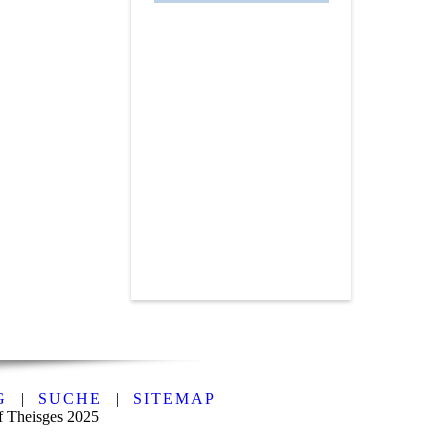
G
|
SUCHE
|
SITEMAP
f Theisges 2025